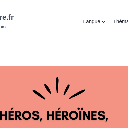
re.fr
Langue
Théma
ais