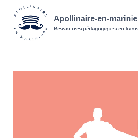
Aller
au
Apollinaire-en-marinie
contenu
Ressources pédagogiques en franç