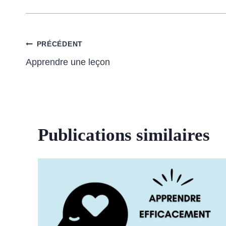
Navigation
PRÉCÉDENT
Apprendre une leçon
de
l’article
Publications similaires